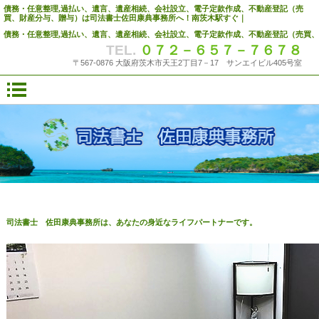
債務・任意整理,過払い、遺言、遺産相続、会社設立、電子定款作成、不動産登記（売
買、財産分与、贈与）は司法書士佐田康典事務所へ！南茨木駅すぐ｜
債務・任意整理,過払い、遺言、遺産相続、会社設立、電子定款作成、不動産登記（売買
TEL.
０７２－６５７－７６７８
〒567-0876 大阪府茨木市天王2丁目7－17 サンエイビル405号室
司法書士 佐田康典事務所は、あなたの身近なライフパートナーです。